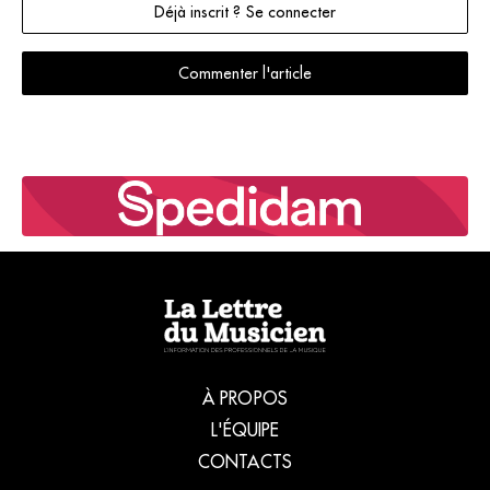
Déjà inscrit ? Se connecter
de ses
frontières,
peine
Commenter l'article
désormais à
survivre.
Reportage.
À PROPOS
L'ÉQUIPE
CONTACTS