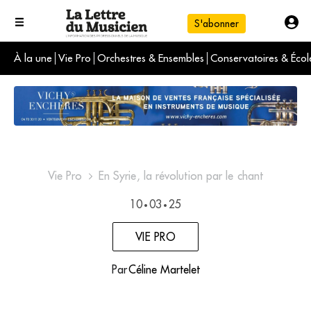
S'abonner
À la une
Vie Pro
Orchestres & Ensembles
Conservatoires & Écol
L'info du jour
Le numéro du mois
International
Vie Pro
En Syrie, la révolution par le chant
10
03
25
•
•
VIE PRO
Par
Céline Martelet