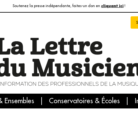
Soutenez la presse indépendante, faites-un don en
!
cliquant ici
& Ensembles
info du jour
Le numéro du mois
Conservatoires & Écoles
Internatio
I