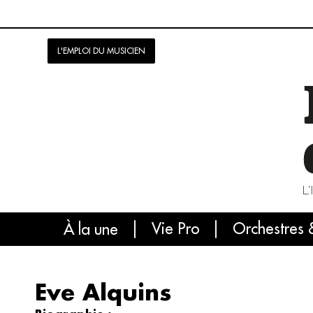
L'EMPLOI DU MUSICIEN
Vie Pro
Orchestres 
L'
À la une
Eve Alquins