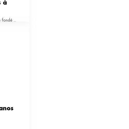
 à 
 fondé ...
anos 