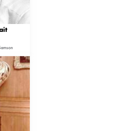
it 
: Samson