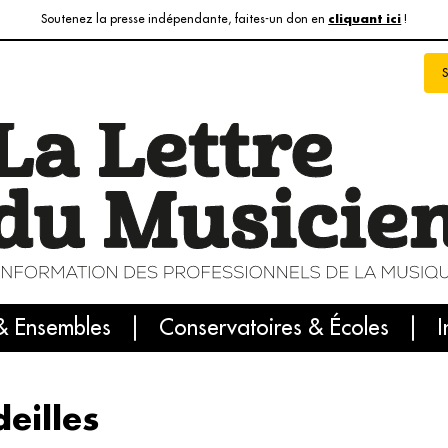
Soutenez la presse indépendante, faites-un don en
!
cliquant ici
& Ensembles
info du jour
Le numéro du mois
Conservatoires & Écoles
Internatio
I
eilles