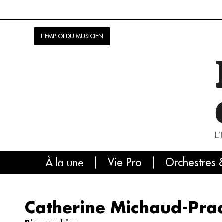
L'EMPLOI DU MUSICIEN
Vie Pro
Orchestres 
L'
À la une
Catherine Michaud-Prad