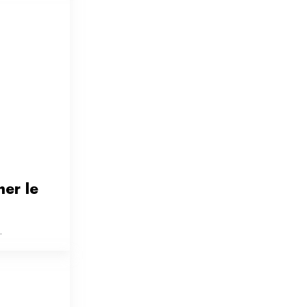
er le 
.