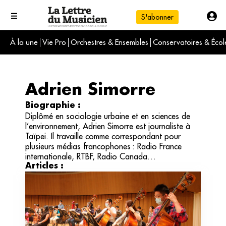
S'abonner
À la une
Vie Pro
Orchestres & Ensembles
Conservatoires & Écol
L'info du jour
Le numéro du mois
International
Adrien Simorre
Biographie :
Diplômé en sociologie urbaine et en sciences de
l’environnement, Adrien Simorre est journaliste à
Taïpei. Il travaille comme correspondant pour
plusieurs médias francophones : Radio France
internationale, RTBF, Radio Canada…
Articles :