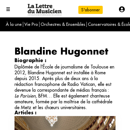
S'abonner
À la une
Vie Pro
Orchestres & Ensembles
Conservatoires & Écol
L'info du jour
Le numéro du mois
International
Blandine Hugonnet
Biographie :
Diplômée de l’École de journalisme de Toulouse en
2012, Blandine Hugonnet est installée à Rome
depuis 2015. Après plus de deux ans à la
rédaction francophone de Radio Vatican, elle est
devenue la correspondante de médias français :
Le Parisien
, BFM… Elle est également chanteuse
amateure, formée par la maîtrise de la cathédrale
de Metz et les chœurs universitaires.
Articles :