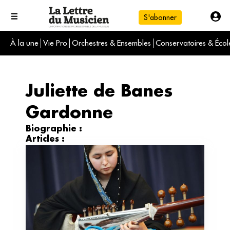
S'abonner
À la une
Vie Pro
Orchestres & Ensembles
Conservatoires & Écol
L'info du jour
Le numéro du mois
International
Juliette de Banes
Gardonne
Biographie :
Articles :