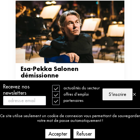
Esa-Pekka Salonen 
démissionne
Recevez nos
Au vu de la situation économique du San
actualités du secteur
newsletters
Francisco Symphony, le chef d’orchestre
S'inscrire
offres d’emploi
finlandais a décidé de ne pas renouveler son
partenaires
contrat à l’issue de la saison 2024-2025.
Ce site utilise seulement un cookie de connexion vous permettant de sauvegarder
votre mot de passe automatiquement !
Accepter
Refuser