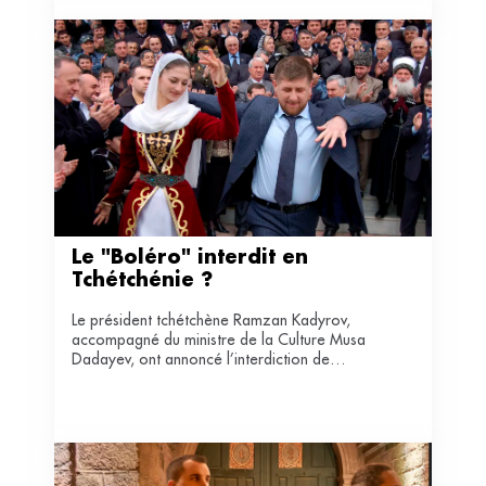
Le "Boléro" interdit en 
Tchétchénie ?
Le président tchétchène Ramzan Kadyrov,
accompagné du ministre de la Culture Musa
Dadayev, ont annoncé l’interdiction de
musiques aux rythmes trop rapides ou trop
lents par souci de défense du patrimoine
culturel tchétchène.