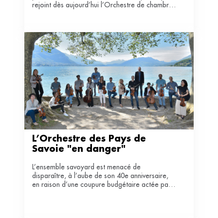
rejoint dès aujourd’hui l’Orchestre de chambre
de Lausanne en tant que directeur exécutif.
L’Orchestre des Pays de 
Savoie "en danger"
L’ensemble savoyard est menacé de
disparaître, à l’aube de son 40e anniversaire,
en raison d’une coupure budgétaire actée par
le département de Savoie après une
mésentente politique. Une pétition est
actuellement en ligne.