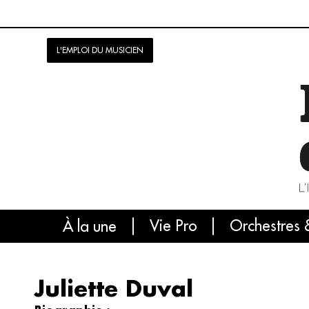
L'EMPLOI DU MUSICIEN
Vie Pro
Orchestres 
L'
À la une
Juliette Duval