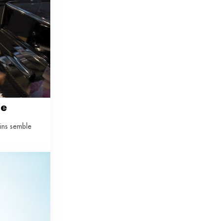
ge
ains semble