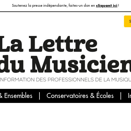
Soutenez la presse indépendante, faites-un don en
!
cliquant ici
& Ensembles
info du jour
Le numéro du mois
Conservatoires & Écoles
Internatio
I