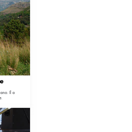
re
ano. Il a
e.