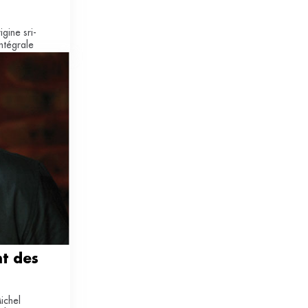
gine sri-
ntégrale
t des 
ichel