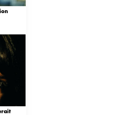
on 
rait 