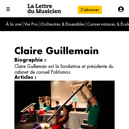
S'abonner
À la une
Vie Pro
Orchestres & Ensembles
Conservatoires & Écol
L'info du jour
Le numéro du mois
International
Claire Guillemain
Biographie :
Claire Guillemain est la fondatrice et présidente du
cabinet de conseil Politismos.
Articles :