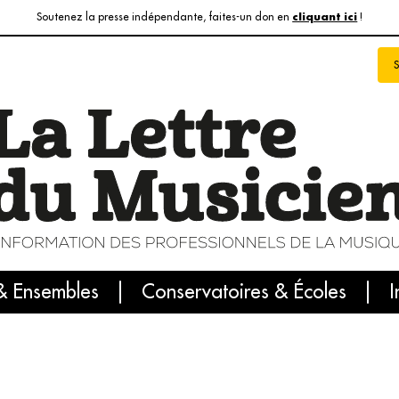
Soutenez la presse indépendante, faites-un don en
!
cliquant ici
& Ensembles
info du jour
Le numéro du mois
Conservatoires & Écoles
Internatio
I