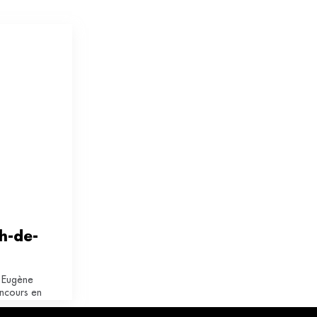
h-de-
r Eugène
oncours en