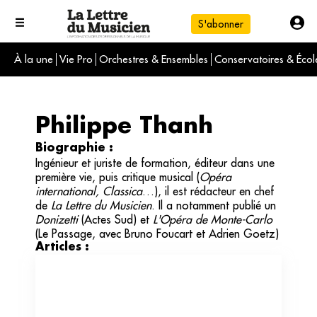
S'abonner
À la une
Vie Pro
Orchestres & Ensembles
Conservatoires & Écol
L'info du jour
Le numéro du mois
International
Philippe Thanh
Biographie :
Ingénieur et juriste de formation, éditeur dans une
première vie, puis critique musical (
Opéra
international, Classica
…), il est rédacteur en chef
de
La Lettre du Musicien
. Il a notamment publié un
Donizetti
(Actes Sud) et
L'Opéra de Monte-Carlo
(Le Passage, avec Bruno Foucart et Adrien Goetz)
Articles :