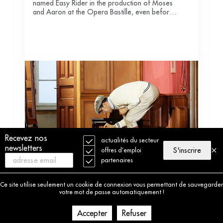
named Easy Rider in the production of Moses
and Aaron at the Opera Bastille, even before
the opening, triggered a stir expertly
maintained by a more or less organized
leakage on the web.
Recevez nos
actualités du secteur
newsletters
S'inscrire
offres d’emploi
partenaires
Bestiaire lyrique
Ce site utilise seulement un cookie de connexion vous permettant de sauvegarder
Au début de la saison, l’apparition du taureau
votre mot de passe automatiquement !
Easy Rider dans les ...
Accepter
Refuser