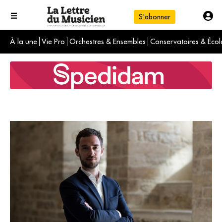
S'abonner
À la une
Vie Pro
Orchestres & Ensembles
Conservatoires & Écol
L'info du jour
Le numéro du mois
International