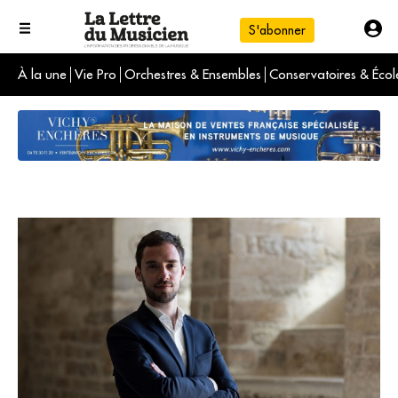
S'abonner
À la une
Vie Pro
Orchestres & Ensembles
Conservatoires & Écol
L'info du jour
Le numéro du mois
International