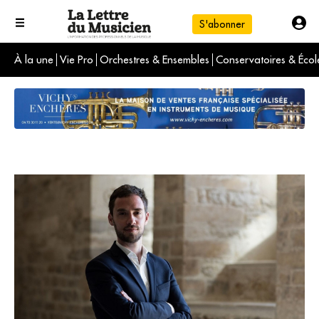
S'abonner
À la une
Vie Pro
Orchestres & Ensembles
Conservatoires & Écol
L'info du jour
Le numéro du mois
International