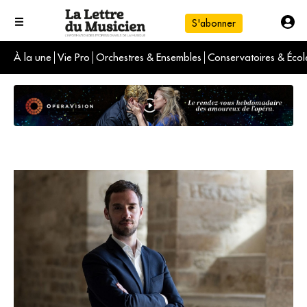
S'abonner
À la une
Vie Pro
Orchestres & Ensembles
Conservatoires & Écol
L'info du jour
Le numéro du mois
International