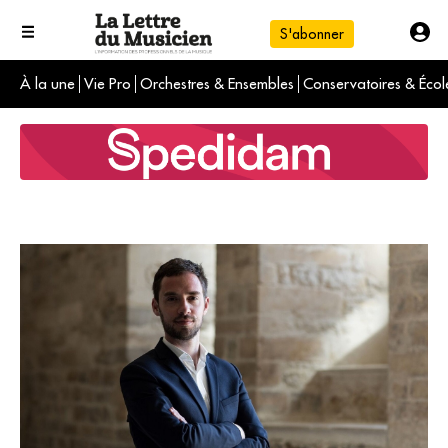
S'abonner
À la une
Vie Pro
Orchestres & Ensembles
Conservatoires & Écol
L'info du jour
Le numéro du mois
International