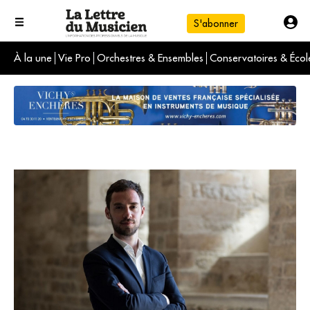
S'abonner
À la une
Vie Pro
Orchestres & Ensembles
Conservatoires & Écol
L'info du jour
Le numéro du mois
International