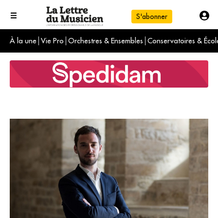
S'abonner
À la une
Vie Pro
Orchestres & Ensembles
Conservatoires & Écol
L'info du jour
Le numéro du mois
International