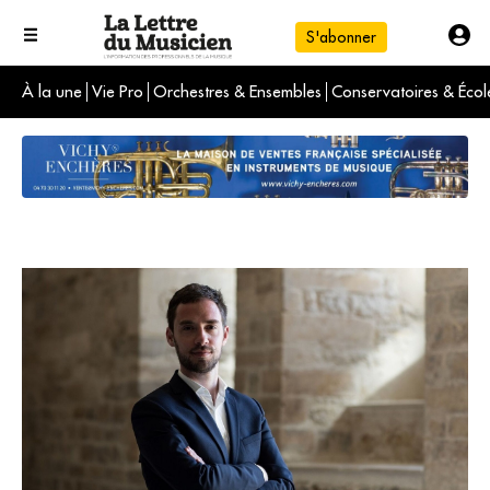
S'abonner
À la une
Vie Pro
Orchestres & Ensembles
Conservatoires & Écol
L'info du jour
Le numéro du mois
International