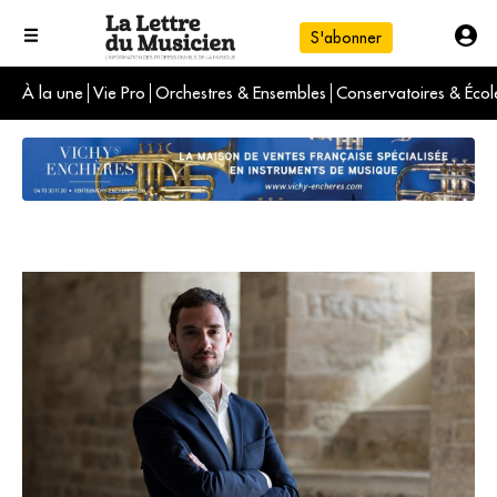
S'abonner
À la une
Vie Pro
Orchestres & Ensembles
Conservatoires & Écol
L'info du jour
Le numéro du mois
International