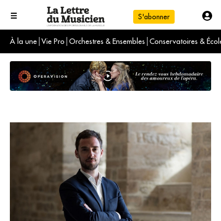
S'abonner
À la une
Vie Pro
Orchestres & Ensembles
Conservatoires & Écol
L'info du jour
Le numéro du mois
International