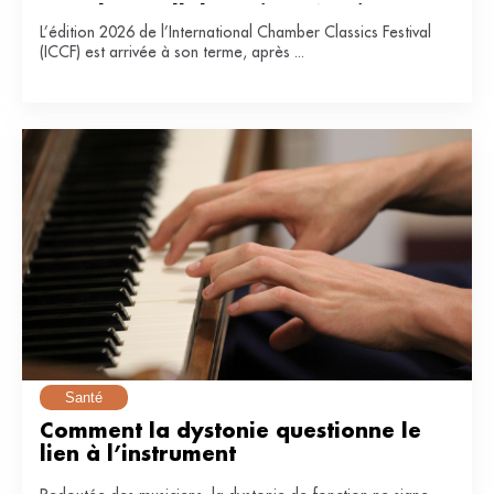
pour leur collaboration réussie sur 
L’édition 2026 de l’International Chamber Classics Festival
l'édition 2026 de l’ICCF
(ICCF) est arrivée à son terme, après ...
Santé
Comment la dystonie questionne le 
lien à l’instrument