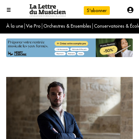
S'abonner
À la une
Vie Pro
Orchestres & Ensembles
Conservatoires & Écol
L'info du jour
Le numéro du mois
International