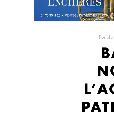
Porfolio
B
N
L’A
PAT