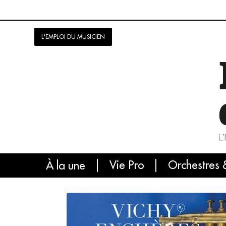
L'EMPLOI DU MUSICIEN
Vie Pro
Orchestres 
L'
À la une