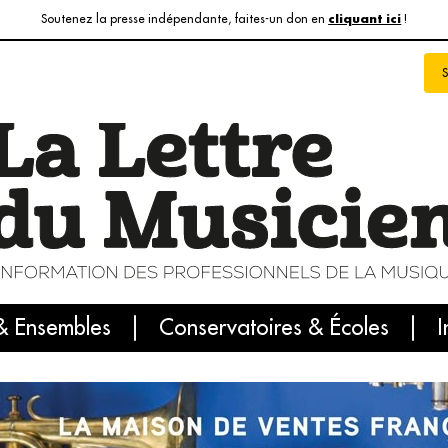
Soutenez la presse indépendante, faites-un don en
!
cliquant ici
& Ensembles
info du jour
Le numéro du mois
Conservatoires & Écoles
Internatio
I