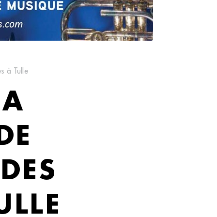
s à Tulle
LA
DE
 DES
ULLE