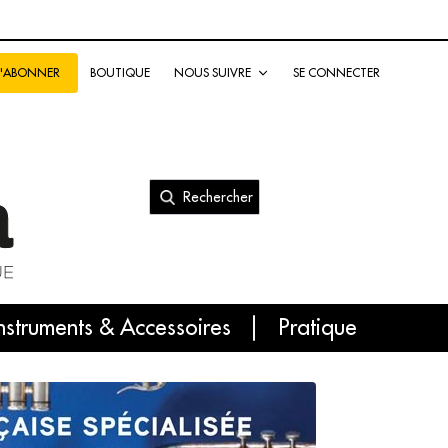
BOUTIQUE
NOUS SUIVRE
SE CONNECTER
S'ABONNER
Rechercher
nal
nstruments & Accessoires
Pratique