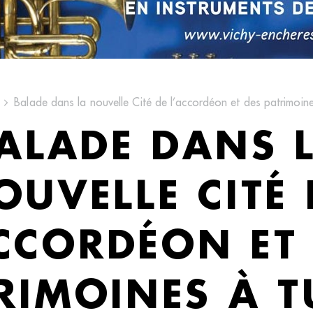
Balade dans la nouvelle Cité de l’accordéon et des patrimoine
ALADE DANS 
OUVELLE CITÉ 
CCORDÉON ET
RIMOINES À T