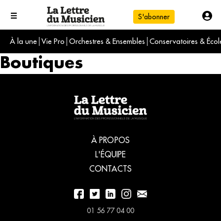
S'abonner
À la une
Vie Pro
Orchestres & Ensembles
Conservatoires & Écol
L'info du jour
Boutiques
Le numéro du mois
International
À PROPOS
L'ÉQUIPE
CONTACTS
01 56 77 04 00