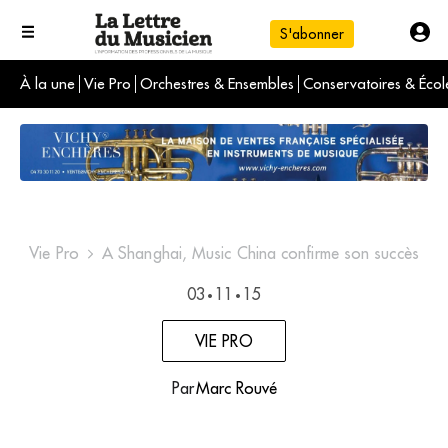
S'abonner
À la une
Vie Pro
Orchestres & Ensembles
Conservatoires & Écol
L'info du jour
Le numéro du mois
International
Vie Pro
A Shanghai, Music China confirme son succès
03
11
15
•
•
VIE PRO
Par
Marc Rouvé