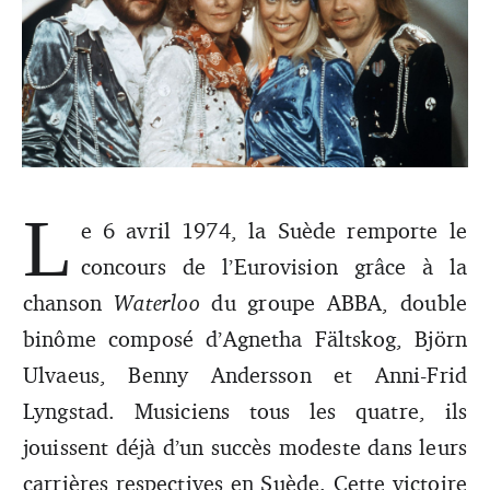
L
S’il y a un concours dans la culture populaire européenne,
e 6 avril 1974, la Suède remporte le
c’est l’Eurovision. Et s’il y a une victoire qui a marqué
cette culture populaire, c’est celle d’ABBA. Retour sur ce
concours de l’Eurovision grâce à la
monument de la musique pop.
chanson
Waterloo
du groupe ABBA, double
binôme composé d’Agnetha Fältskog, Björn
Ulvaeus, Benny Andersson et Anni-Frid
Lyngstad. Musiciens tous les quatre, ils
jouissent déjà d’un succès modeste dans leurs
carrières respectives en Suède. Cette victoire