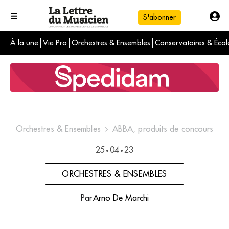
S'abonner
À la une
Vie Pro
Orchestres & Ensembles
Conservatoires & Écol
L'info du jour
Le numéro du mois
International
Orchestres & Ensembles
ABBA, produits de concours
25
04
23
•
•
ORCHESTRES & ENSEMBLES
Par
Arno De Marchi