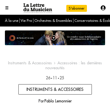
S'abonner
À la une
Vie Pro
Orchestres & Ensembles
Conservatoires & Écol
L'info du jour
Le numéro du mois
International
Instruments & Accessoires
Accessoires : les dernières
nouveautés
26
11
25
•
•
INSTRUMENTS & ACCESSOIRES
Par
Pablo Lemonnier