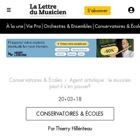
S'abonner
À la une
Vie Pro
Orchestres & Ensembles
Conservatoires & Écol
L'info du jour
Le numéro du mois
International
Conservatoires & Écoles
Agent artistique : le musicien
peut-il s’en passer?
20
03
18
•
•
CONSERVATOIRES & ÉCOLES
Par
Thierry Hillériteau