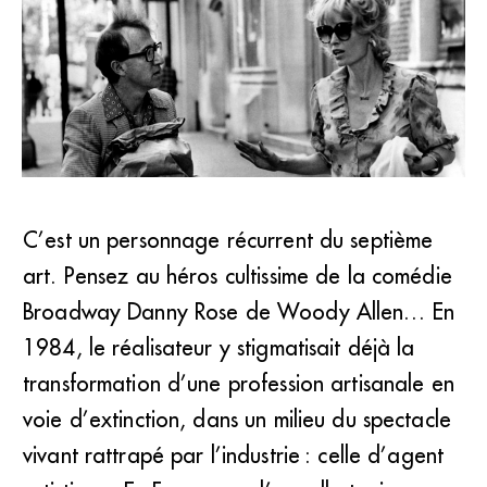
C’est un personnage récurrent du septième
art. Pensez au héros cultissime de la comédie
Woody Allen en piètre impresario face à Mia Farrow dans
<em>Broadway Danny Rose</em>. (DR)
Broadway Danny Rose de Woody Allen… En
1984, le réalisateur y stigmatisait déjà la
transformation d’une profession artisanale en
voie d’extinction, dans un milieu du spectacle
vivant rattrapé par l’industrie : celle d’agent