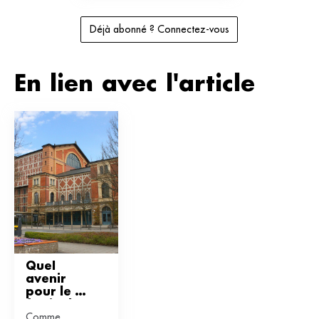
Déjà abonné ? Connectez-vous
En lien avec l'article
Quel 
avenir 
pour le 
festival 
Comme
de 