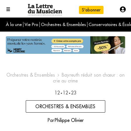
S'abonner
À la une
Vie Pro
Orchestres & Ensembles
Conservatoires & Écol
L'info du jour
Le numéro du mois
International
Orchestres & Ensembles
Bayreuth réduit son chœur : on
crie au crime
12
12
23
•
•
ORCHESTRES & ENSEMBLES
Par
Philippe Olivier