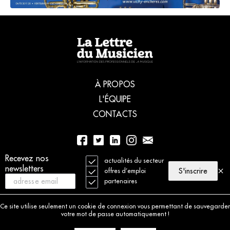
À PROPOS
L'ÉQUIPE
CONTACTS
Recevez nos
01 56 77 04 00
actualités du secteur
newsletters
S'inscrire
offres d’emploi
partenaires
© 2021 La Lettre du Musicien. Tous droits réservés
Mentions légales
Ce site utilise seulement un cookie de connexion vous permettant de sauvegarder
Charte déontologique
votre mot de passe automatiquement !
Politique de cookies