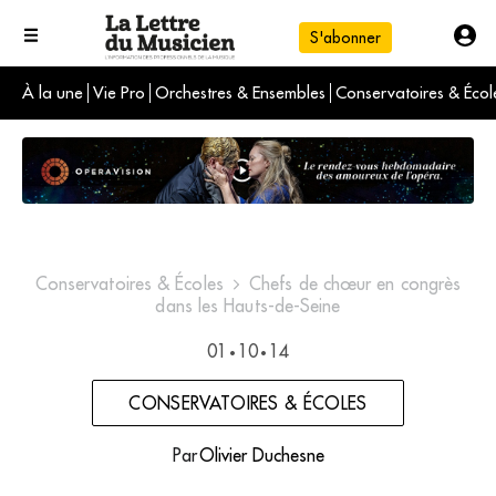
S'abonner
À la une
Vie Pro
Orchestres & Ensembles
Conservatoires & Écol
L'info du jour
Le numéro du mois
International
Conservatoires & Écoles
Chefs de chœur en congrès
dans les Hauts-de-Seine
01
10
14
•
•
CONSERVATOIRES & ÉCOLES
Par
Olivier Duchesne