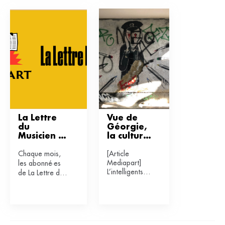
La Lettre 
Vue de 
du 
Géorgie, 
Musicien 
la culture 
et 
russe 
Chaque mois,
[Article
Mediapart 
s’avère 
Mediapart]
les abonné·es
s'associent
dominatri
L’intelligentsia
de La Lettre du
ce, 
géorgienne,
intrusive, 
Musicien
pro-Ukraine
impériale
pourront lire
tout en vivant
des articles de
sous un
Mediapart
gouvernement
dédiés au