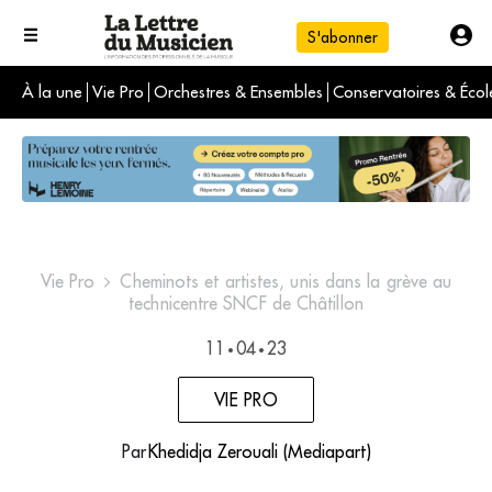
S'abonner
À la une
Vie Pro
Orchestres & Ensembles
Conservatoires & Écol
L'info du jour
Le numéro du mois
International
Vie Pro
Cheminots et artistes, unis dans la grève au
technicentre SNCF de Châtillon
11
04
23
•
•
VIE PRO
Par
Khedidja Zerouali (Mediapart)