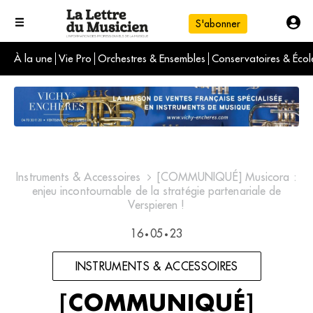
S'abonner
À la une
Vie Pro
Orchestres & Ensembles
Conservatoires & Écol
L'info du jour
Le numéro du mois
International
Instruments & Accessoires
[COMMUNIQUÉ] Musicora :
enjeu incontournable de la stratégie partenariale de
Verspieren !
16
05
23
•
•
INSTRUMENTS & ACCESSOIRES
[COMMUNIQUÉ]