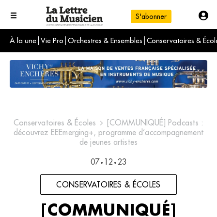
S'abonner
À la une
Vie Pro
Orchestres & Ensembles
Conservatoires & Écol
L'info du jour
Le numéro du mois
International
Conservatoires & Écoles
[COMMUNIQUÉ] Podcasts :
découvrez EEEmerging+, programme d’accompagnement
de jeunes artistes
07
12
23
•
•
CONSERVATOIRES & ÉCOLES
[COMMUNIQUÉ]