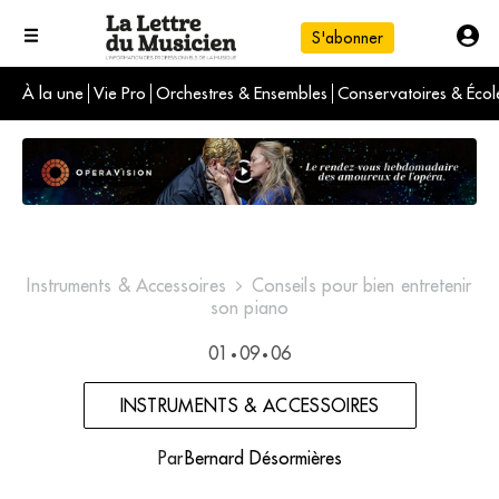
S'abonner
À la une
Vie Pro
Orchestres & Ensembles
Conservatoires & Écol
L'info du jour
Le numéro du mois
International
Instruments & Accessoires
Conseils pour bien entretenir
son piano
01
09
06
•
•
INSTRUMENTS & ACCESSOIRES
Par
Bernard Désormières