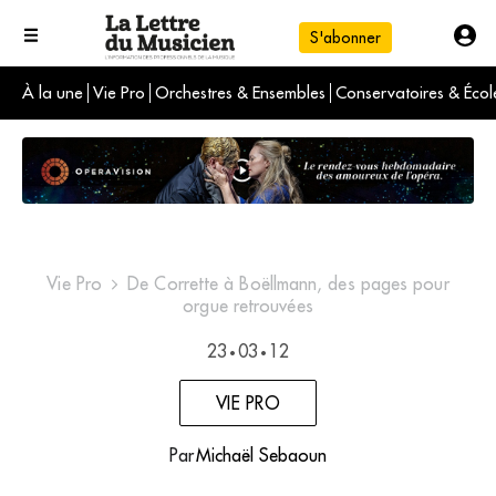
S'abonner
À la une
Vie Pro
Orchestres & Ensembles
Conservatoires & Écol
L'info du jour
Le numéro du mois
International
Vie Pro
De Corrette à Boëllmann, des pages pour
orgue retrouvées
23
03
12
•
•
VIE PRO
Par
Michaël Sebaoun