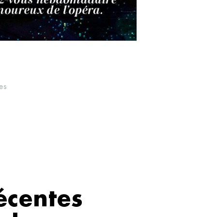
les
récentes