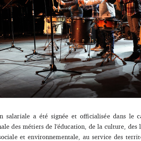
les dans le milieu associatif de l’éducation et de la culture ont été aug
vier 2024. D’autres augmentations sont prévues en 2025 et 2026. On fait
on salariale a été signée et officialisée dans le
nale des métiers de l'éducation, de la culture, des l
é sociale et environnementale, au service des terri