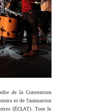
mentés fin 2023 et la valeur
 le point.
 cadre de la Convention
oisirs et de l'animation
toires (ÉCLAT). Tout le