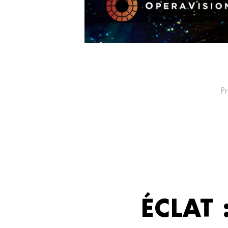
P
ÉCLAT :