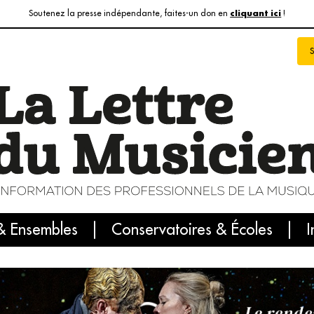
Soutenez la presse indépendante, faites-un don en
!
cliquant ici
& Ensembles
info du jour
Le numéro du mois
Conservatoires & Écoles
Internatio
I