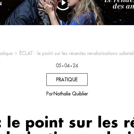
ratique
ÉCLAT : le point sur les récentes revalorisations salaria
05
04
24
•
•
PRATIQUE
Par
Nathalie Quiblier
 le point sur les 