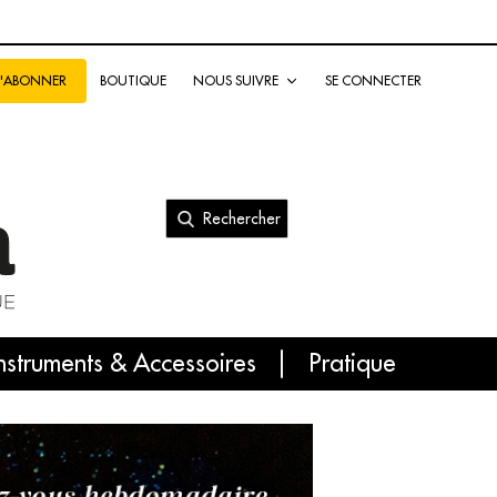
BOUTIQUE
NOUS SUIVRE
SE CONNECTER
S'ABONNER
Rechercher
nal
nstruments & Accessoires
Pratique