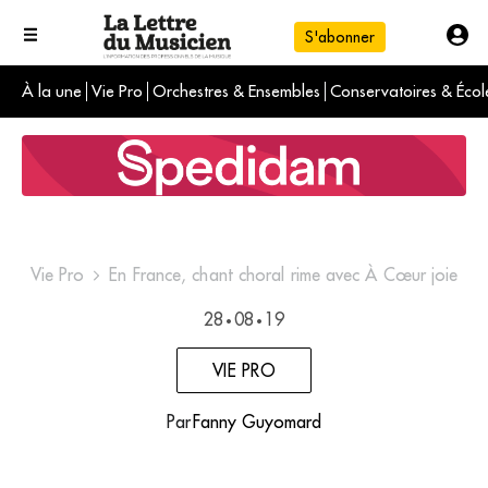
S'abonner
À la une
Vie Pro
Orchestres & Ensembles
Conservatoires & Écol
L'info du jour
Le numéro du mois
International
Vie Pro
En France, chant choral rime avec À Cœur joie
28
08
19
•
•
VIE PRO
Par
Fanny Guyomard