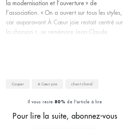
la modernisation et l’ouverture » de
l’association. « On a ouvert sur tous les styles,
car auparavant À Cœur joie restait centré sur
la chanson », se remémore Jean-Claude
Wilkens. L&rsqu
Cooper
A Cœur joie
chant choral
Il vous reste
de l'article à lire
80%
Pour lire la suite, abonnez-vous