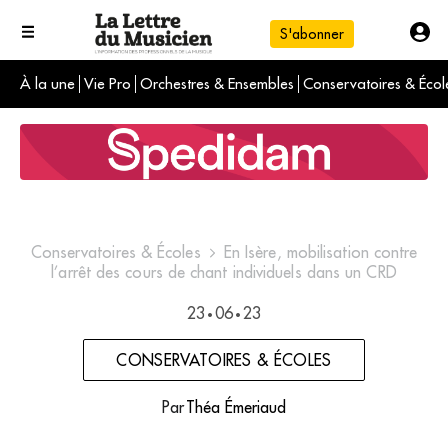
S'abonner
À la une
Vie Pro
Orchestres & Ensembles
Conservatoires & Écol
L'info du jour
Le numéro du mois
International
Conservatoires & Écoles
En Isère, mobilisation contre
l’arrêt des cours de chant individuels dans un CRD
23
06
23
•
•
CONSERVATOIRES & ÉCOLES
Par
Théa Émeriaud