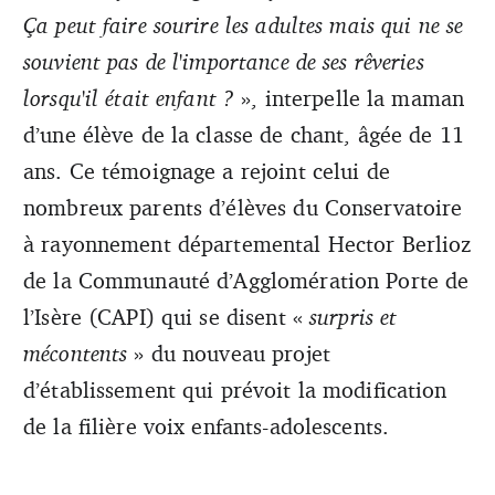
l’incompréhension de parents d’élèves. La direction du
Ça peut faire sourire les adultes mais qui ne se
conservatoire évoque le risque que la technique vocale
lyrique peut présenter pour des voix n’ayant pas mué.
souvient pas de l'importance de ses rêveries
lorsqu'il était enfant ?
», interpelle la maman
d’une élève de la classe de chant, âgée de 11
ans. Ce témoignage a rejoint celui de
nombreux parents d’élèves du Conservatoire
à rayonnement départemental Hector Berlioz
de la Communauté d’Agglomération Porte de
l’Isère (CAPI) qui se disent «
surpris et
mécontents
» du nouveau projet
d’établissement qui prévoit la modification
de la filière voix enfants-adolescents.