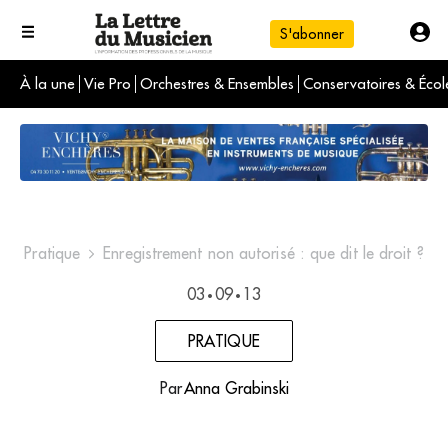
S'abonner
À la une
Vie Pro
Orchestres & Ensembles
Conservatoires & Écol
L'info du jour
Le numéro du mois
International
Pratique
Enregistrement non autorisé : que dit le droit ?
03
09
13
•
•
PRATIQUE
Par
Anna Grabinski