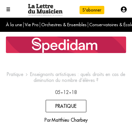
S'abonner
À la une
Vie Pro
Orchestres & Ensembles
Conservatoires & Écol
L'info du jour
Le numéro du mois
International
Pratique
Enseignants artistiques : quels droits en cas de
diminution du nombre d’élèves ?
05
12
18
•
•
PRATIQUE
Par
Matthieu Charbey