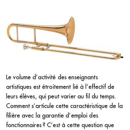
Une nouvelle fiche de poste prévoyait la
Le volume d’activité des enseignants
«&#8201;possibilité de donner des cours de trombone
artistiques est étroitement lié à l’effectif de
sous réserve d’inscriptions supplémentaires d’élèves à la
rentrée scolaire.&#8201;» (DR)
leurs élèves, qui peut varier au fil du temps.
Comment s’articule cette caractéristique de la
filière avec la garantie d’emploi des
fonctionnaires ? C’est à cette question que