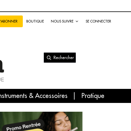
BOUTIQUE
NOUS SUIVRE
SE CONNECTER
S'ABONNER
Rechercher
nal
nstruments & Accessoires
Pratique