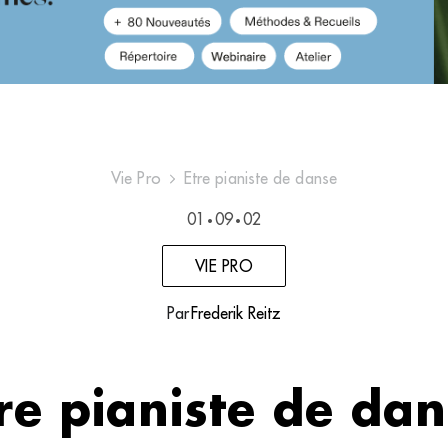
Vie Pro
Etre pianiste de danse
01
09
02
•
•
VIE PRO
Par
Frederik Reitz
re pianiste de da