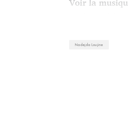
Voir la musiq
Entre l’univers de la m
Nadejda Loujine