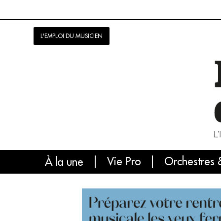
L'EMPLOI DU MUSICIEN
Vie Pro
Orchestres 
L'
À la une