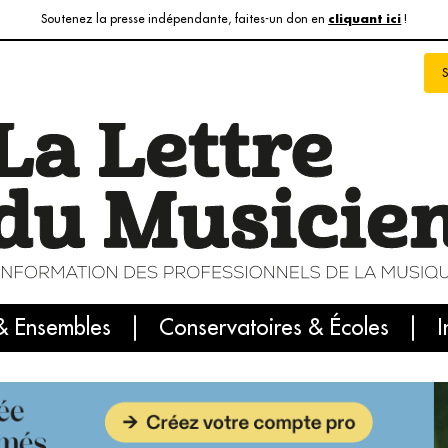
Soutenez la presse indépendante, faites-un don en
!
cliquant ici
& Ensembles
info du jour
Le numéro du mois
Conservatoires & Écoles
Internatio
I