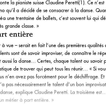
conte la pianiste suisse Claudine Peretti(1). Ce n’es
no qu’il a décidé de se consacrer à la danse. Quand
réa une trentaine de ballets, c’est souvent lui qui déc
rès grande classe. »
rt entière
t à vue – serait en fait l’une des premières qualité
lents sont de savoir improviser, de connaître le rép
t aussi la danse… Certes, chaque talent ou savoir p
atique de trouver qui peut tous les réunir… « Si vo
ous n’en avez pas forcément pour le déchiffrage. Et 
 n’a pas nécessairement le talent d’un bon improvisat
 danse, explique Claudine Peretti. La troisième est…
un métier à part entière. »