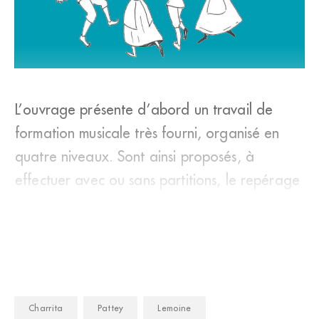
L’ouvrage présente d’abord un travail de
Une mini-encyclopédie des danses à travers le temps et
formation musicale très fourni, organisé en
l’espace qui pourra être utile aux musiciens… non-
danseurs. (DR)
quatre niveaux. Sont ainsi proposés, à
effectuer avec ou sans partitions, le repérage
des tonalités, des phrases, le chant, la lecture
Charrita
Pattey
Lemoine