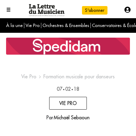
S'abonner
À la une
Vie Pro
Orchestres & Ensembles
Conservatoires & Écol
L'info du jour
Le numéro du mois
International
Vie Pro
Formation musicale pour danseurs
07
02
18
•
•
VIE PRO
Par
Michaël Sebaoun