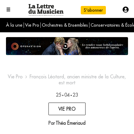
S'abonner
À la une
Vie Pro
Orchestres & Ensembles
Conservatoires & Écol
L'info du jour
Le numéro du mois
International
Vie Pro
François Léotard, ancien ministre de la Culture,
est mort
25
04
23
•
•
VIE PRO
Par
Théa Émeriaud