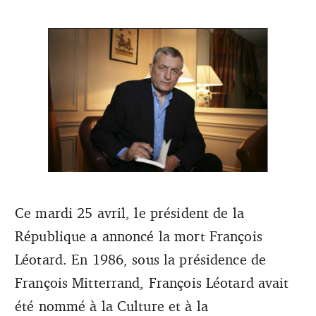
Ce mardi 25 avril, le président de la
République a annoncé la mort François
François Léotard avait été nommé à la Culture et à la
Communication, succédant à Jack Lang
Léotard. En 1986, sous la présidence de
François Mitterrand, François Léotard avait
été nommé à la Culture et à la