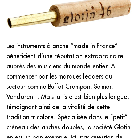
Les instruments à anche “made in France”
bénéficient d’une réputation extraordinaire
Glotin : tube de hautbois en liège et laiton sans soudure
(DR)
auprès des musiciens du monde entier. A
commencer par les marques leaders du
secteur comme Buffet Crampon, Selmer,
Vandoren… Mais la liste est bien plus longue,
témoignant ainsi de la vitalité de cette
tradition tricolore. Spécialisée dans le “petit”
créneau des anches doubles, la société Glotin
en est un bon exemple. Ici, pas question de