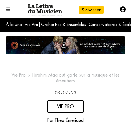
S'abonner
À la une
Vie Pro
Orchestres & Ensembles
Conservatoires & Écol
L'info du jour
Le numéro du mois
International
Vie Pro
Ibrahim Maalouf gaffe sur la musique et les
émeutiers
03
07
23
•
•
VIE PRO
Par
Théa Émeriaud