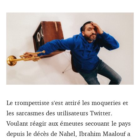
Le trompettiste a réagi dans un tweet aux émeutes qui ont
éclaté à la suite de la mort de Nahel. Le commentaire
Le trompettiste s’est attiré les moqueries et
portant sur les vertus de la musique a été ciblé par les
les sarcasmes des utilisateurs Twitter.
moqueries. En réaction, Ibrahim Maalouf a supprimé son
compte Twitter.
Voulant réagir aux émeutes secouant le pays
depuis le décès de Nahel, Ibrahim Maalouf a