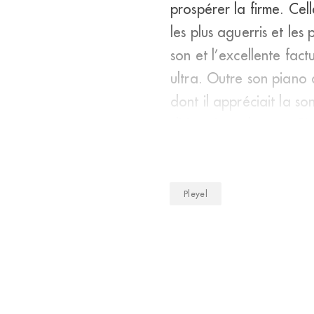
prospérer la firme. Cell
les plus aguerris et les
son et l’excellente fact
ultra. Outre son piano
dont il appréciait la so
dirigeait ses leçons. C’
Pleyel