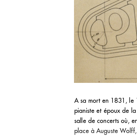
A sa mort en 1831, le 1
« J’ai un grand respect pour l
pianiste et époux de l
salle de concerts où, e
place à Auguste Wolff, 