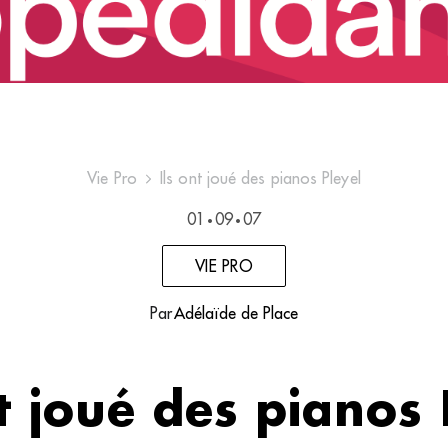
Vie Pro
Ils ont joué des pianos Pleyel
01
09
07
•
•
VIE PRO
Par
Adélaïde de Place
nt joué des pianos 