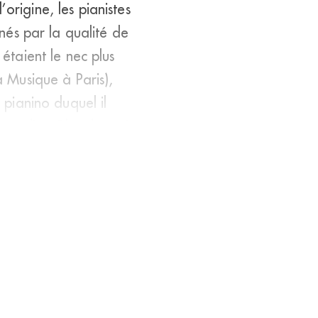
origine, les pianistes
inés par la qualité de
 étaient le nec plus
 Musique à Paris),
 pianino duquel il
s ateliers Pleyel, qu’&a