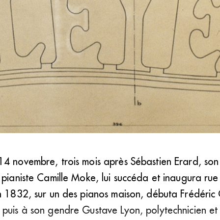
4 novembre, trois mois après Sébastien Erard, son f
es pianos Pleyel, parce qu’ils sont nets. » Le Corbusier (1956)
a pianiste Camille Moke, lui succéda et inaugura r
n 1832, sur un des pianos maison, débuta Frédéric Ch
puis à son gendre Gustave Lyon, polytechnicien et 