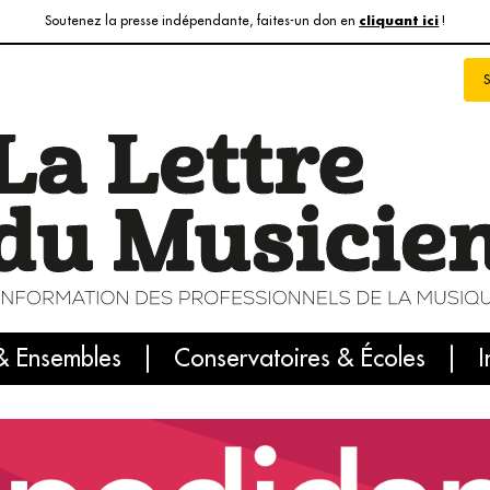
Soutenez la presse indépendante, faites-un don en
!
cliquant ici
& Ensembles
info du jour
Le numéro du mois
Conservatoires & Écoles
Internatio
I