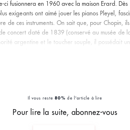
e-ci fusionnera en 1960 avec la maison Erard. Dès l’
 plus exigeants ont aimé jouer les pianos Pleyel, fasc
ure de ces instruments. On sait que, pour Chopin, ils
 de concert daté de 1839 (conservé au musée de la
norité argentine et le toucher souple, il possédait un
est sur un clavier de ce type, envoyé de Paris par le
Il vous reste
de l'article à lire
80%
Pour lire la suite, abonnez-vous