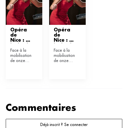
Opéra 
Opéra 
de 
de 
Nice : 
Nice : 
invitatio
invitatio
Face à la
Face à la
n 
n 
mobilisation
mobilisation
polémiq
polémiq
de onze
de onze
ue 
ue 
associations
associations
d’une 
d’une 
en réaction
en réaction
cheffe 
cheffe 
à la venue
à la venue
italienn
italienn
prochaine à
prochaine à
e
e
Nice de
Nice de
Beatrice ...
Beatrice ...
Commentaires
Déjà inscrit ? Se connecter