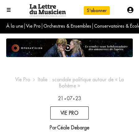
S'abonner
À la une
Vie Pro
Orchestres & Ensembles
Conservatoires & Écol
L'info du jour
Le numéro du mois
International
Vie Pro
Italie : scandale politique autour de « La
Bohème »
21
07
23
•
•
VIE PRO
Par
Cécile Debarge