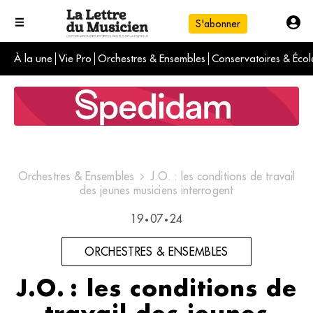
S'abonner
À la une
Vie Pro
Orchestres & Ensembles
Conservatoires & Écol
L'info du jour
Le numéro du mois
International
Orchestres & Ensembles
J.O. : les conditions de travail
des jeunes musiciens interrogent
19
07
24
•
•
ORCHESTRES & ENSEMBLES
J.O. : les conditions de