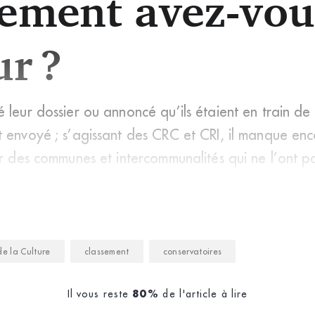
sement avez-vou
ur ?
leur dossier ou annoncé qu’ils étaient en train de l
t envoyé ; s’agissant des CRC et CRI, il manque enc
ur des communes et intercommunalités qui ne l’ont 
de la Culture
classement
conservatoires
Il vous reste
de l'article à lire
80%