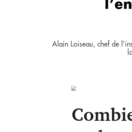
l’e
Alain Loiseau, chef de l’in
l
Combie