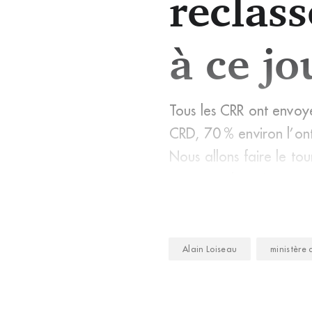
reclas
à ce jo
Tous les CRR ont envoyé 
CRD, 70 % environ l’on
Nous allons faire le to
connaître leurs intent
Alain Loiseau
ministère 