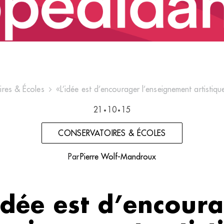
res & Écoles
«L’idée est d’encourager l’enseignement artistiqu
21
10
15
•
•
CONSERVATOIRES & ÉCOLES
Par
Pierre Wolf-Mandroux
idée est d’encour