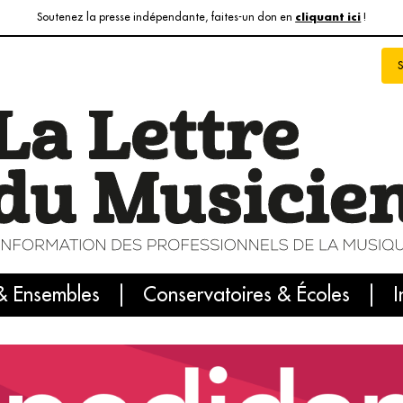
Soutenez la presse indépendante, faites-un don en
!
cliquant ici
& Ensembles
info du jour
Le numéro du mois
Conservatoires & Écoles
Internatio
I