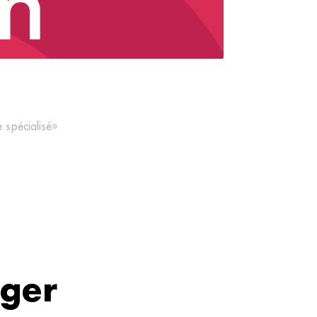
e spécialisé»
ager