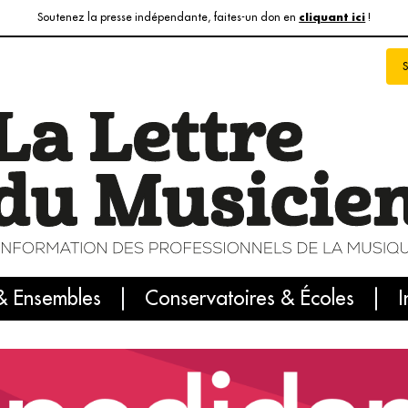
Soutenez la presse indépendante, faites-un don en
!
cliquant ici
& Ensembles
info du jour
Le numéro du mois
Conservatoires & Écoles
Internatio
I