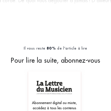
a corde. De quoi vous dégoûter à jamais ! D’ailleurs
i initièrent tant de jeunes &e
Il vous reste
de l'article à lire
80%
Pour lire la suite, abonnez-vous
Abonnement digital ou mixte,
accédez à tous les contenus