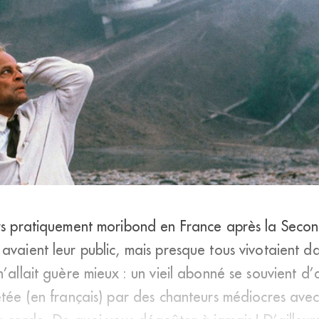
laus Kinski réalise le film <em>Fitzcarraldo</em> dans lequel il retrac
urs pratiquement moribond en France après la Seco
ienne. (DR)
avaient leur public, mais presque tous vivotaient da
n’allait guère mieux : un vieil abonné se souvient d’
tée (en français) par des chanteurs médiocres avec