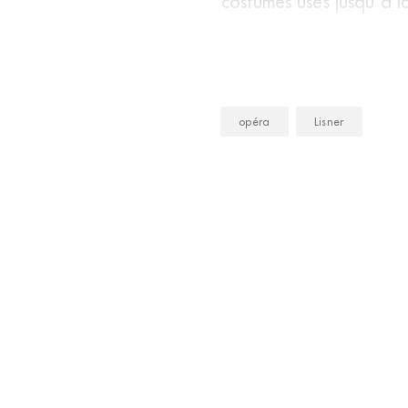
costumes usés jusqu’à l
musicales de France, qu
opéra
Lisner