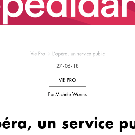
Vie Pro
L’opéra, un service public
27
06
18
•
•
VIE PRO
Par
Michèle Worms
péra, un service pu