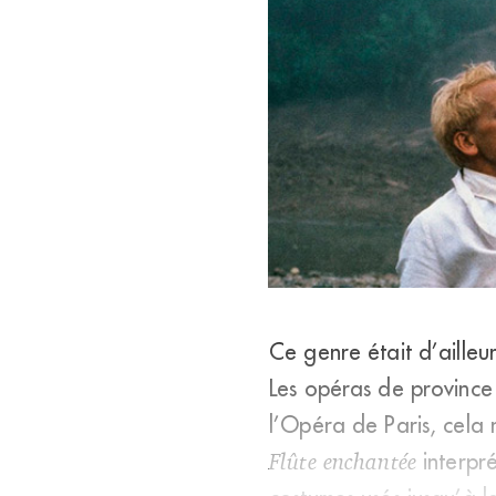
En 1982, l’acteur de cinéma K
Ce genre était d’aille
d’opéra dans la forêt amazon
Les opéras de province 
l’Opéra de Paris, cela 
Flûte enchantée
interpré